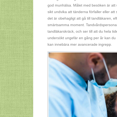
god munhälsa. Målet med besöken är att u
sikt undvika att tänderna förfaller eller at
det är obehagligt att gå till tandläkaren,
smärtsamma moment. Tandvårdspersonalen
tandläkarskräck, och ser till att du hela 
undersökt ungefär en gång per år kan du un
kan innebära mer avancerade ingrepp.