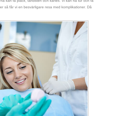
a kan få plack, tandsten och karies. Vi kan ha tur och få
Eller så får vi en besvärligare resa med komplikationer. Då