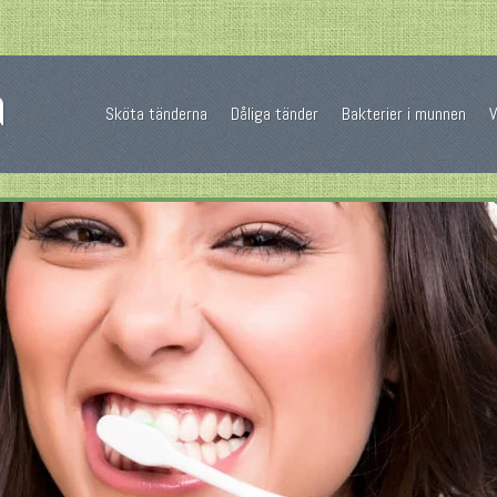
a
Sköta tänderna
Dåliga tänder
Bakterier i munnen