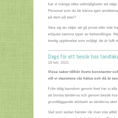
har vi många olika valmöjligheter att välja 
Personal som du lär känna igen ansiktena
på dem på stan?
Vare sig du väljer att gå privat eller int
erbjuda samma typer av behandlingar. När m
trevlig upplevelse som möjligt, de är full
Dags för ett besök hos tandläk
18 feb. 2021
Vissa saker tillhör livets konstanter o
vill vi maximera vår hälsa och då är tan
Från tidig barndom genom livet har vi all
att borsta tänderna och genom besök hos e
grundläggande skötseln av tänderna sker 
Vad som sedan händer rår man inte alltid öv