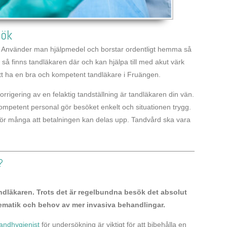
sök
. Använder man hjälpmedel och borstar ordentligt hemma så
så finns tandläkaren där och kan hjälpa till med akut värk
 att ha en bra och kompetent tandläkare i Fruängen.
rrigering av en felaktig tandställning är tandläkaren din vän.
ompetent personal gör besöket enkelt och situationen trygg.
l för många att betalningen kan delas upp. Tandvård ska vara
?
 tandläkaren. Trots det är regelbundna besök det absolut
lematik och behov av mer invasiva behandlingar.
tandhygienist
för undersökning är viktigt för att bibehålla en