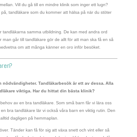
mellan. Vill du gå till en mindre klinik som inger ett lugn?
 på, tandläkare som du kommer att hälsa på när du stöter
e har tandläkarna samma utbildning. De kan med andra ord
an går till tandläkare gör de allt för att man ska få en så
t medvetna om att många känner en oro inför besöket.
aren?
ch nödvändigheter. Tandläkarbesök är ett av dessa. Alla
dläkare viktiga. Har du hittat din bästa klinik?
a behov av en bra tandläkare. Som små barn får vi lära oss
n bra tandläkare lär vi också våra barn en viktig rutin. Den
alltid dagligen på hemmaplan.
er. Tänder kan få för sig att växa snett och vint eller så