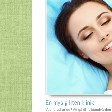
En mysig liten klinik
Vad föredrar du? Att gå till folktandvården s