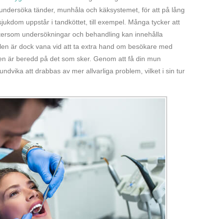
ndersöka tänder, munhåla och käksystemet, för att på lång
t sjukdom uppstår i tandköttet, till exempel. Många tycker att
 eftersom undersökningar och behandling kan innehålla
 är dock vana vid att ta extra hand om besökare med
tiden är beredd på det som sker. Genom att få din mun
dvika att drabbas av mer allvarliga problem, vilket i sin tur