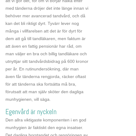
att vi gör det, för om vi börjar halka efter
med tänderna dröjer det inte länge innan vi
behöver mer avancerad tandvård, och då
kan det bli riktigt dyrt. Tyvärr lever nog
många i villfarelsen att det är för dyrt för
dem att gå till tandläkaren, men faktum är
att även en fattig pensionär har råd, om
man väljer en bra och billig tandläkare och
utnyttjar sitt tandvårdsbidrag på 600 kronor
per år. En rutinundersökning, där man
även får tänderna rengjorda, räcker oftast
för att tänderna ska fortsätta må bra,
förutsatt att man själv sköter den dagliga
munhygienen, vill säga.
Egenvård är nyckeln
Den allra viktigaste komponenten i en god
munhygien är faktiskt den egna insatser.
Det dagliga borstandet och rengöringen av