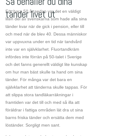
Så behåller du dina
tänder livet ut
För bara 50 år sedan var det en väldigt
liten del av svenskarna som hade alla sina
tänder kvar när de gick i pension, eller till
och med när de blev 40. Dessa människor
var uppvuxna under en tid när tandvård
inte var en självklarhet. Fluortandkräm
infördes inte förrän på 50-talet i Sverige
och det fanns generellt väldigt lite kunskap
om hur man bäst skulle ta hand om sina
tänder. För många var det bara en
självklarhet att tänderna skulle tappas. För
att slippa stora tandläkarräkningar i
framtiden var det till och med så illa att
föräldrar i fattiga områden lät dra ut sina
barns friska tänder och ersätta dem med
löständer. Sorgligt men sant.