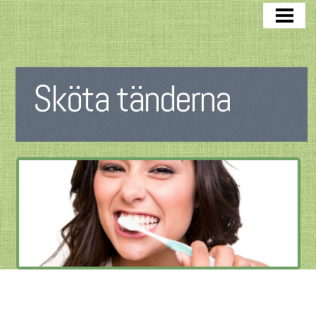
SKÖTA TÄNDERNA
DÅLIGA TÄNDER
BAKTERIER I MUNNEN
Sköta tänderna
VISDOMSTAND
TANDKÖTT
FLUOR TÄNDER
BLOGG