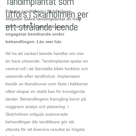
Tandimplantat som
utförs i Skärholmen ger
Erfarna tandläkare i Skärholmen
erbjuder säkra tandimplantat av hög
ett strålande leende
kvalitet och ett personligt och
engagerat bemötande under
behandlingen. Läs mer här.
Att ha ett vackert leende handlar om mer
än bara utseende. Tandimplantat spelar en
central roll i att återställa både funktion och
utseende efter tandförlust. Implantaten
består av titanskruvar som fästs i käkbenet
vilket skapar en stabil bas för konstgjorda
tänder. Behandlingens framgång beror på
noggrann analys och planering. I
Skärholmen erbjuds avancerade
behandlingar där tandläkare gör sitt
yttersta för att leverera resultat av högsta